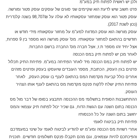
ולכן יש ראשית לפתוח תיק במע"מ
פרט חשוב שיש לדעת הוא שקיימים שני סוגים של עוסקים עוסק פטור ומורשה
.
עוסק פטור הוא עוסק שמחזור עסקאותיו לא עולה על 98,707₪ בשנה קלנדרית
(נכון לשנת 2017).
עוסק מורשה הוא עוסק המדווח למע"מ על מחזור עסקאותיו מידי חודש או
חודשיים בהתאם למחזור עסקאותיו. מס' עוסק מורשה הוא מספר בין 9 ספרות,
אצל יחיד זהו מספר ת.ז, אצל חברה מס' החברה ברשם החברות
.
לאחר מכן יש לפתוח תיק במס הכנסה
יש לפתוח תיק במס הכנסה מיד לאחר הפתיחה במע"מ. פתיחת התיק תכלול
פרטים בגין העסק, הכתובת, מספר העובדים שיועסקו בעסק ופרטים מזהים
אחרים כולל קביעת מקדמות המס בהתאם לענף בו עוסק העסק, לאחר
פתיחת התיק ישלח ללקוח פנקס מקדמות מס בהתאם לענף אותו הצהיר
העוסק
.
ההתחשבנות הסופית בתשלומי מס ההכנסה תתבצע בסופו של דבר מול מס
הכנסה בתום השנה עם הגשת הדוח, גם שכיר יכול לפתוח תיק עצמאי והמס
יחושב בתום השנה על כל הכנסותיו
פתיחת תיק בביטוח לאומי
אחרי רשויות מס הכנסה ומע"מ יש להודיע לביטוח לאומי על שינוי במעמדכם
והפיכתכם להיות עצמאים, וגם מהם תקבלו פנקס תשלומים חודשיים. תוכנית