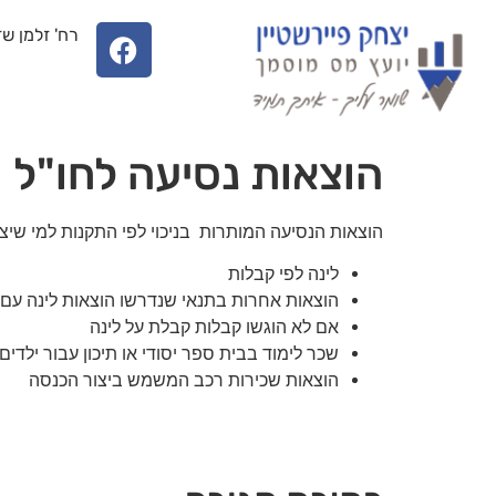
רח' זלמן שזר 31 א', בניין בית השקמה, קומה 4, באר שבע, טל' 08-6657058, פקס -6657067
הוצאות נסיעה לחו"ל
הוצאות הנסיעה המותרות בניכוי לפי התקנות למי שיצ
לינה לפי קבלות מ 108 עד 246 דו
הוצאות אחרות בתנאי שנדרשו הוצאות לינה עם קב
אם לא הוגשו קבלות קבלת על לינה עד
שכר לימוד בבית ספר יסודי או תיכון עבור ילדים שטרם מלאו 19 שנה ע
הוצאות שכירות רכב המשמש ביצור הכנס