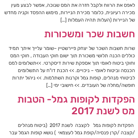
לאפס את הרווח ולקבל חזרה את המס שנוכה, אפשר לבצע מעין
מכירה רעיונית, כלומר מכירת הניירות, מימוש ההפסד וקניה מחדש
של הניירות (העלות תהיה העמלות […]
חשבות שכר ומשכורות
שרות חשבות השכר של יצחק פיירשטיין –שומר עלייך איתך תמיד
כוללים הכנה תלושי משכורת תוך ישום חוקי העבודה , חוקי המס
וחוקי ביטוח לאומי תוך אספקת שירות דיסקרטי. >>תשלומים למס
הכנסה וביטוח לאומי – ניכויים. >> הכנת דו"ח על התשלומים
לביטוחי מנהלים, קופות גמל וקרנות השתלמות. >> ניהול יתרות
חופשה/מחלה של העובדים. >> חישובי ימי […]
הפקדות לקופות גמל- הטבות
מס לשנת 2017
הפקדות לקופות גמל לקצבה לשנת 2017 (ביטוח מנהלים
/קצבה /קרן פנסיה/קופת גמל לעצמאי ) נושא קופות הגמל עבר