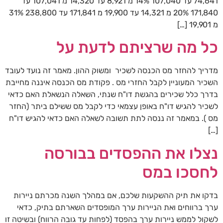
74,641 עד 107,040 14% מ 8,921 עד 14,320 מ 107,041 עד
171,840 20% מ 14,321 עד 19,900 מ 171,841 עד 238,800 31%
מ 19,901 […]
כל מה שרציתם לדעת על
מדריך להחזר מס הכנסה לשכיר ומשוק ההון. מאמר זה נועד לעובד
השכיר המעוניין לקבל החזרי מס . פקודת מס הכנסה איננה מחייבת
בדרך כלל שכירים בהגשת דו"ח שנתי, השאלה הנשאלת האם כדאי
לשכיר להגיש דו"ח באופן עצמאי כדי לקבל מס ששילם ביתר (החזר
מס ). במאמר זה ננסה לתת תשובה לשאלה האם כדאי להגיש דו"ח
[…]
נצלו את ההפסדים בבורסה
לחסכו במס
בדקו את תיק ההשקעות שלכם, אם במהלך השנה מכרתם ניירות
ערך ברווחים ואת הניירות ערך המופסדים השארתם בתיק, כדאי
לשקול לממש ניירות ערך בהפסד (לפחות עד גובה הרווח) ובשיטה זו